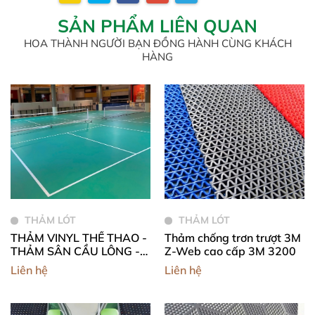
SẢN PHẨM LIÊN QUAN
HOA THÀNH NGƯỜI BẠN ĐỒNG HÀNH CÙNG KHÁCH
HÀNG
THẢM LÓT
THẢM LÓT
THẢM VINYL THỂ THAO -
Thảm chống trơn trượt 3M
THẢM SÂN CẦU LÔNG -
Z-Web cao cấp 3M 3200
THẢM SÂN ĐA NĂNG -
Liên hệ
Liên hệ
THẢM SÂN PICKLEBALL