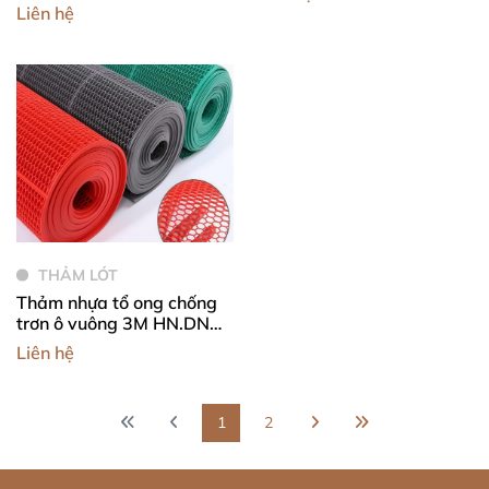
Liên hệ
THẢM LÓT
Thảm nhựa tổ ong chống
trơn ô vuông 3M HN.DNG-
005
Liên hệ
1
2