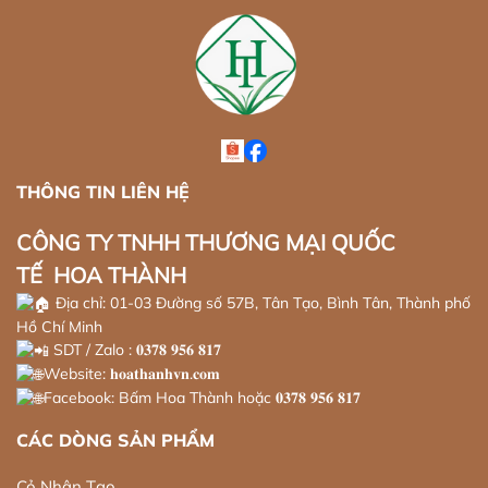
THÔNG TIN LIÊN HỆ
CÔNG TY TNHH THƯƠNG MẠI QUỐC
TẾ HOA THÀNH
Địa chỉ: 01-03 Đường số 57B, Tân Tạo, Bình Tân, Thành phố
Hồ Chí Minh
SDT / Zalo : 𝟎𝟑𝟕𝟖 𝟗𝟓𝟔 𝟖𝟏𝟕
Website: 𝐡𝐨𝐚𝐭𝐡𝐚𝐧𝐡𝐯𝐧.𝐜𝐨𝐦
Facebook: Bấm Hoa Thành hoặc 𝟎𝟑𝟕𝟖 𝟗𝟓𝟔 𝟖𝟏𝟕
CÁC DÒNG SẢN PHẨM
Cỏ Nhân Tạo