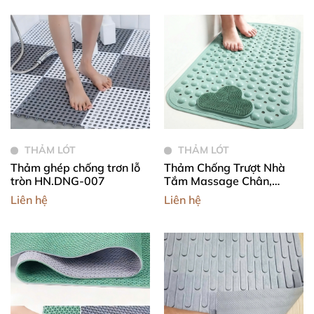
THẢM LÓT
THẢM LÓT
Thảm ghép chống trơn lỗ
Thảm Chống Trượt Nhà
tròn HN.DNG-007
Tắm Massage Chân,
Thảm Lót Sàn Nhà Tắm
Liên hệ
Liên hệ
Có Gai Mát Xa Chà Chân