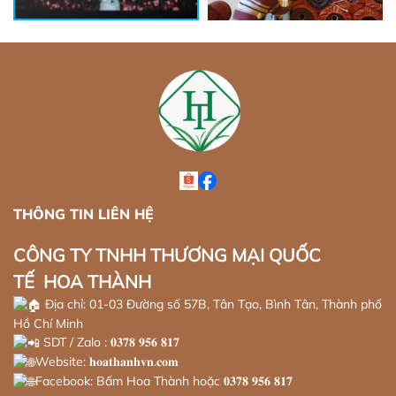
THÔNG TIN LIÊN HỆ
CÔNG TY TNHH THƯƠNG MẠI QUỐC
TẾ HOA THÀNH
Địa chỉ: 01-03 Đường số 57B, Tân Tạo, Bình Tân, Thành phố
Hồ Chí Minh
SDT / Zalo : 𝟎𝟑𝟕𝟖 𝟗𝟓𝟔 𝟖𝟏𝟕
Website: 𝐡𝐨𝐚𝐭𝐡𝐚𝐧𝐡𝐯𝐧.𝐜𝐨𝐦
Facebook: Bấm Hoa Thành hoặc 𝟎𝟑𝟕𝟖 𝟗𝟓𝟔 𝟖𝟏𝟕