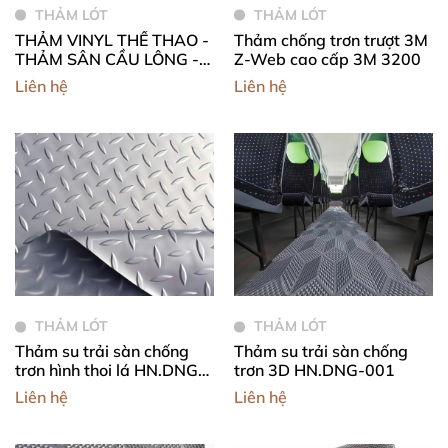
THẢM LÓT
THẢM LÓT
THẢM VINYL THỂ THAO -
Thảm chống trơn trượt 3M
THẢM SÂN CẦU LÔNG -
Z-Web cao cấp 3M 3200
THẢM SÂN ĐA NĂNG -
Liên hệ
Liên hệ
THẢM SÂN PICKLEBALL
THẢM LÓT
THẢM LÓT
Thảm su trải sàn chống
Thảm su trải sàn chống
trơn hình thoi lá HN.DNG-
trơn 3D HN.DNG-001
002
Liên hệ
Liên hệ