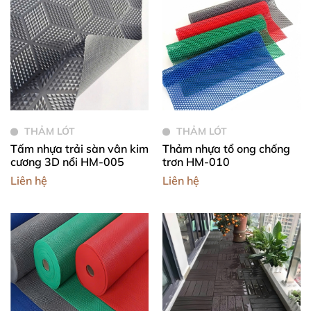
THẢM LÓT
THẢM LÓT
Tấm nhựa trải sàn vân kim
Thảm nhựa tổ ong chống
cương 3D nổi HM-005
trơn HM-010
Liên hệ
Liên hệ