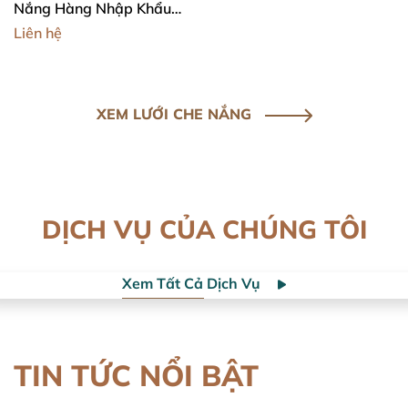
Nắng Hàng Nhập Khẩu
Cao Cấp Mila _ May Viền -
Liên hệ
Đóng Khoen _ Chắc Chắn
XEM LƯỚI CHE NẮNG
DỊCH VỤ CỦA CHÚNG TÔI
Xem Tất Cả Dịch Vụ
BẠN CÓ THỂ THAM KHẢO
BẠN CÓ THỂ THAM KHẢO
BÁO GIÁ SỈ VÀ LẺ CỎ NHÂN TẠO
DỊCH VỤ TƯ VẤN 24/7
Xem chi tiết
Xem chi tiết
TIN TỨC NỔI BẬT