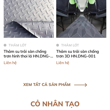
THẢM LÓT
THẢM LÓT
Thảm su trải sàn chống
Thảm su trải sàn chống
trơn hình thoi lá HN.DNG-
trơn 3D HN.DNG-001
002
Liên hệ
Liên hệ
XEM TẤT CẢ SẢN PHẨM
CỎ NHÂN TẠO