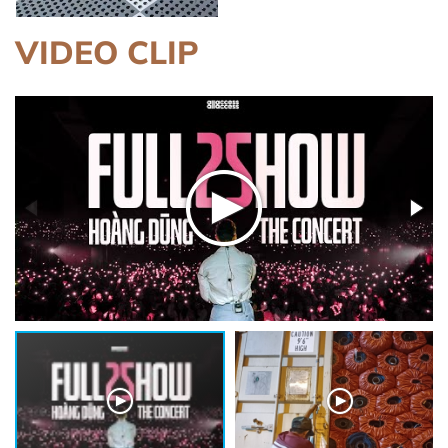
nhất thị trường.
cho ô tô, gia đình, văn phòng,
showroom, và công trình dân
VIDEO CLIP
dụng. Với nhiều năm kinh
nghiệm trong ngành, chúng tôi
luôn tự hào mang đến cho
khách hàng những sản phẩm
chất lượng, bền đẹp và thẩm
mỹ cao.