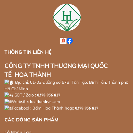
THÔNG TIN LIÊN HỆ
CÔNG TY TNHH THƯƠNG MẠI QUỐC
TẾ HOA THÀNH
Địa chỉ: 01-03 Đường số 57B, Tân Tạo, Bình Tân, Thành phố
Hồ Chí Minh
SDT / Zalo : 𝟎𝟑𝟕𝟖 𝟗𝟓𝟔 𝟖𝟏𝟕
Website: 𝐡𝐨𝐚𝐭𝐡𝐚𝐧𝐡𝐯𝐧.𝐜𝐨𝐦
Facebook: Bấm Hoa Thành hoặc 𝟎𝟑𝟕𝟖 𝟗𝟓𝟔 𝟖𝟏𝟕
CÁC DÒNG SẢN PHẨM
Cỏ Nhân Tạo