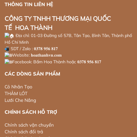
THÔNG TIN LIÊN HỆ
CÔNG TY TNHH THƯƠNG MẠI QUỐC
TẾ HOA THÀNH
Địa chỉ: 01-03 Đường số 57B, Tân Tạo, Bình Tân, Thành phố
Hồ Chí Minh
SDT / Zalo : 𝟎𝟑𝟕𝟖 𝟗𝟓𝟔 𝟖𝟏𝟕
Website: 𝐡𝐨𝐚𝐭𝐡𝐚𝐧𝐡𝐯𝐧.𝐜𝐨𝐦
Facebook: Bấm Hoa Thành hoặc 𝟎𝟑𝟕𝟖 𝟗𝟓𝟔 𝟖𝟏𝟕
CÁC DÒNG SẢN PHẨM
Cỏ Nhân Tạo
THẢM LÓT
Lưới Che Nắng
CHÍNH SÁCH HỖ TRỢ
Chính sách vận chuyển
Chính sách đổi trả