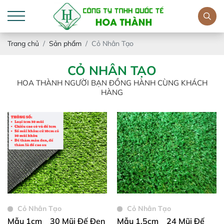
Trang chủ
Sản phẩm
Cỏ Nhân Tạo
CỎ NHÂN TẠO
HOA THÀNH NGƯỜI BẠN ĐỒNG HÀNH CÙNG KHÁCH
HÀNG
Cỏ Nhân Tạo
Cỏ Nhân Tạo
Mẫu 1cm _ 30 Mũi Đế Đen
Mẫu 1,5cm _ 24 Mũi Đế