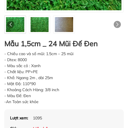
Mẫu 1,5cm _ 24 Mũi Đế Đen
- Chiều cao và số mũi: 1.5cm – 25 mũi
- Dtex: 8000
- Màu sắc cỏ : Xanh
- Chất liệu: PP+PE
- Khổ: Ngang 2m , dài 25m
- Mật Độ: 110*90
- Khoảng Cách Hàng: 3/8 inch
- Màu Đế: Đen
-An Toàn sức khỏe
Lượt xem:
1095