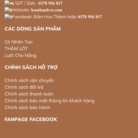
SDT / Zalo : 𝟎𝟑𝟕𝟖 𝟗𝟓𝟔 𝟖𝟏𝟕
Website: 𝐡𝐨𝐚𝐭𝐡𝐚𝐧𝐡𝐯𝐧.𝐜𝐨𝐦
Facebook: Bấm Hoa Thành hoặc 𝟎𝟑𝟕𝟖 𝟗𝟓𝟔 𝟖𝟏𝟕
CÁC DÒNG SẢN PHẨM
Cỏ Nhân Tạo
THẢM LÓT
Lưới Che Nắng
CHÍNH SÁCH HỖ TRỢ
Chính sách vận chuyển
Chính sách đổi trả
Chính sách thanh toán
Chính sách bảo mật thông tin khách hàng
Chính sách bảo hành
FANPAGE FACEBOOK