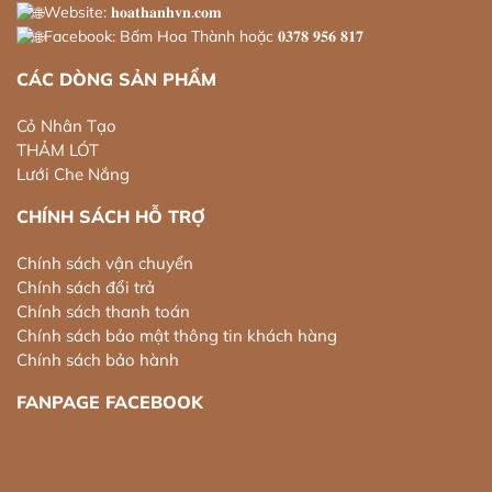
Website: 𝐡𝐨𝐚𝐭𝐡𝐚𝐧𝐡𝐯𝐧.𝐜𝐨𝐦
Facebook: Bấm Hoa Thành hoặc 𝟎𝟑𝟕𝟖 𝟗𝟓𝟔 𝟖𝟏𝟕
CÁC DÒNG SẢN PHẨM
Cỏ Nhân Tạo
THẢM LÓT
Lưới Che Nắng
CHÍNH SÁCH HỖ TRỢ
Chính sách vận chuyển
Chính sách đổi trả
Chính sách thanh toán
Chính sách bảo mật thông tin khách hàng
Chính sách bảo hành
FANPAGE FACEBOOK