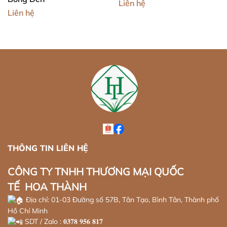
Liên hệ
Liên hệ
THÔNG TIN LIÊN HỆ
CÔNG TY TNHH THƯƠNG MẠI QUỐC
TẾ HOA THÀNH
Địa chỉ: 01-03 Đường số 57B, Tân Tạo, Bình Tân, Thành phố
Hồ Chí Minh
SDT / Zalo : 𝟎𝟑𝟕𝟖 𝟗𝟓𝟔 𝟖𝟏𝟕