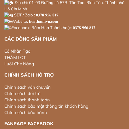
Địa chỉ: 01-03 Đường số 57B, Tân Tạo, Bình Tân, Thành phố
Hồ Chí Minh
SDT / Zalo : 𝟎𝟑𝟕𝟖 𝟗𝟓𝟔 𝟖𝟏𝟕
Website: 𝐡𝐨𝐚𝐭𝐡𝐚𝐧𝐡𝐯𝐧.𝐜𝐨𝐦
Facebook: Bấm Hoa Thành hoặc 𝟎𝟑𝟕𝟖 𝟗𝟓𝟔 𝟖𝟏𝟕
CÁC DÒNG SẢN PHẨM
Cỏ Nhân Tạo
THẢM LÓT
Lưới Che Nắng
CHÍNH SÁCH HỖ TRỢ
Chính sách vận chuyển
Chính sách đổi trả
Chính sách thanh toán
Chính sách bảo mật thông tin khách hàng
Chính sách bảo hành
FANPAGE FACEBOOK