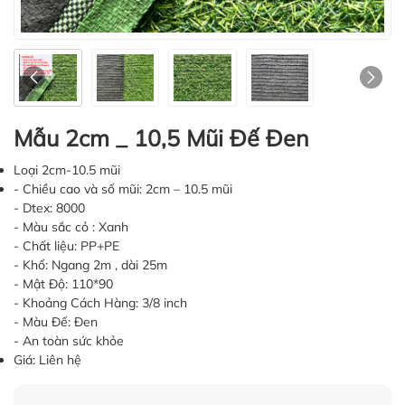
Mẫu 2cm _ 10,5 Mũi Đế Đen
Loại 2cm-10.5 mũi
- Chiều cao và số mũi: 2cm – 10.5 mũi
- Dtex: 8000
- Màu sắc cỏ : Xanh
- Chất liệu: PP+PE
- Khổ: Ngang 2m , dài 25m
- Mật Độ: 110*90
- Khoảng Cách Hàng: 3/8 inch
- Màu Đế: Đen
- An toàn sức khỏe
Giá: Liên hệ