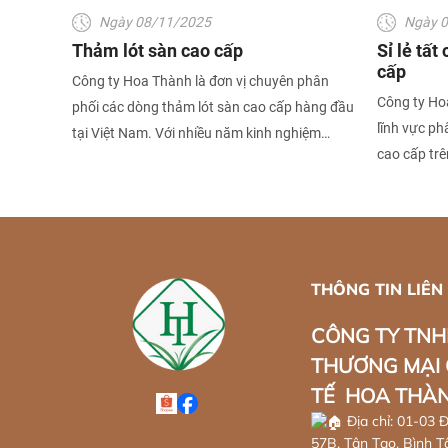
Ngày 08/11/2025
Ngày 
Thảm lót sàn cao cấp
Sỉ lẻ tất
cấp
Công ty Hoa Thành là đơn vị chuyên phân
Công ty Ho
phối các dòng thảm lót sàn cao cấp hàng đầu
lĩnh vực ph
tại Việt Nam. Với nhiều năm kinh nghiệm
cao cấp trê
trong lĩnh vực vật liệu nội thất và phụ kiện ô
nghiệm tron
tô, ,thảm lót sàn gia đình, Hoa Thành đã và
kiện trang 
đang trở thành đối tác tin cậy của hàng trăm
cho khách 
đại lý, nhà bán lẻ, gara ô tô và công trình thi
mã đa dạng 
công trên toàn quốc.
trường.
THÔNG TIN LIÊN
CÔNG TY TN
THƯƠNG MẠI
TẾ HOA THÀ
Địa chỉ: 01-03 
57B, Tân Tạo, Bình T