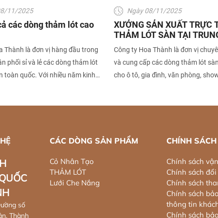
08/11/2025
Ngày 08/11/2025
 cả các dòng thảm lót cao
XƯỞNG SẢN XUẤT TRỰC T
THẢM LÓT SÀN TẠI TRUN
a Thành là đơn vị hàng đầu trong
Công ty Hoa Thành là đơn vị chuy
ân phối sỉ và lẻ các dòng thảm lót
và cung cấp các dòng thảm lót sà
n toàn quốc. Với nhiều năm kinh
cho ô tô, gia đình, văn phòng, sh
g ngành vật liệu nội thất và phụ
công trình dân dụng. Với nhiều nă
trí, Hoa Thành tự hào mang đến
nghiệm trong ngành, chúng tôi luô
hàng sản phẩm chất lượng – mẫu
mang đến cho khách hàng những
– giá thành cạnh tranh nhất thị
chất lượng, bền đẹp và thẩm mỹ c
 HỆ
CÁC DÒNG SẢN PHẨM
CHÍNH SÁCH
Cỏ Nhân Tạo
Chính sách vậ
HH
THẢM LÓT
Chính sách đổi 
 QUỐC
Lưới Che Nắng
Chính sách tha
NH
Chính sách bả
thông tin khác
Đường số
Chính sách bả
ân, Thành