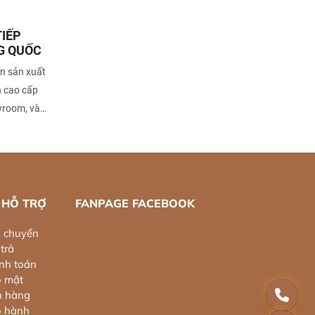
IẾP
G QUỐC
ên sản xuất
n cao cấp
owroom, và
m kinh
n tự hào
 sản phẩm
ao.
 HỖ TRỢ
FANPAGE FACEBOOK
n chuyển
trả
nh toán
o mật
h hàng
o hành