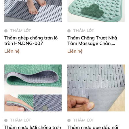
THẢM LÓT
THẢM LÓT
Thảm ghép chống trơn lỗ
Thảm Chống Trượt Nhà
tròn HN.DNG-007
Tắm Massage Chân,
Thảm Lót Sàn Nhà Tắm
Liên hệ
Liên hệ
Có Gai Mát Xa Chà Chân
THẢM LÓT
THẢM LÓT
Thảm nhựa lưới chống trơn
Thảm nhựa que dập nổi