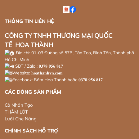
THÔNG TIN LIÊN HỆ
CÔNG TY TNHH THƯƠNG MẠI QUỐC
TẾ HOA THÀNH
Địa chỉ: 01-03 Đường số 57B, Tân Tạo, Bình Tân, Thành phố
Hồ Chí Minh
SDT / Zalo : 𝟎𝟑𝟕𝟖 𝟗𝟓𝟔 𝟖𝟏𝟕
Website: 𝐡𝐨𝐚𝐭𝐡𝐚𝐧𝐡𝐯𝐧.𝐜𝐨𝐦
Facebook: Bấm Hoa Thành hoặc 𝟎𝟑𝟕𝟖 𝟗𝟓𝟔 𝟖𝟏𝟕
CÁC DÒNG SẢN PHẨM
Cỏ Nhân Tạo
THẢM LÓT
Lưới Che Nắng
CHÍNH SÁCH HỖ TRỢ