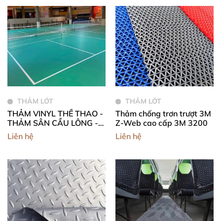
THẢM LÓT
THẢM LÓT
THẢM VINYL THỂ THAO -
Thảm chống trơn trượt 3M
THẢM SÂN CẦU LÔNG -
Z-Web cao cấp 3M 3200
THẢM SÂN ĐA NĂNG -
Liên hệ
Liên hệ
THẢM SÂN PICKLEBALL