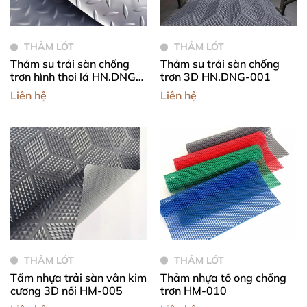
THẢM LÓT
THẢM LÓT
Thảm su trải sàn chống
Thảm su trải sàn chống
trơn hình thoi lá HN.DNG-
trơn 3D HN.DNG-001
002
Liên hệ
Liên hệ
THẢM LÓT
THẢM LÓT
Tấm nhựa trải sàn vân kim
Thảm nhựa tổ ong chống
cương 3D nổi HM-005
trơn HM-010