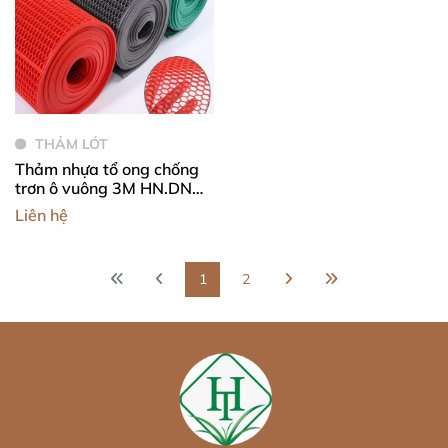
THẢM LÓT
Thảm nhựa tổ ong chống
trơn ô vuông 3M HN.DNG-
005
Liên hệ
1
2