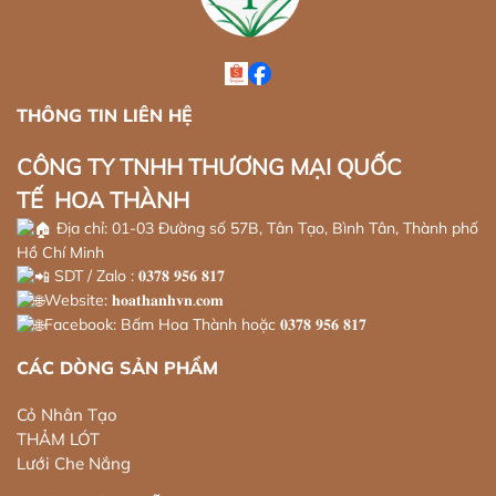
THÔNG TIN LIÊN HỆ
CÔNG TY TNHH THƯƠNG MẠI QUỐC
TẾ HOA THÀNH
Địa chỉ: 01-03 Đường số 57B, Tân Tạo, Bình Tân, Thành phố
Hồ Chí Minh
SDT / Zalo : 𝟎𝟑𝟕𝟖 𝟗𝟓𝟔 𝟖𝟏𝟕
Website: 𝐡𝐨𝐚𝐭𝐡𝐚𝐧𝐡𝐯𝐧.𝐜𝐨𝐦
Facebook: Bấm Hoa Thành hoặc 𝟎𝟑𝟕𝟖 𝟗𝟓𝟔 𝟖𝟏𝟕
CÁC DÒNG SẢN PHẨM
Cỏ Nhân Tạo
THẢM LÓT
Lưới Che Nắng