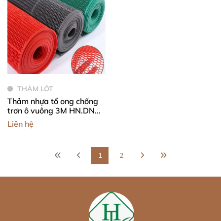
THẢM LÓT
Thảm nhựa tổ ong chống
trơn ô vuông 3M HN.DNG-
005
Liên hệ
1
2