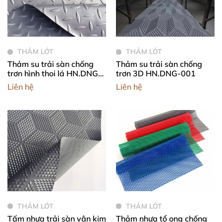
THẢM LÓT
THẢM LÓT
Thảm su trải sàn chống
Thảm su trải sàn chống
trơn hình thoi lá HN.DNG-
trơn 3D HN.DNG-001
002
Liên hệ
Liên hệ
THẢM LÓT
THẢM LÓT
Tấm nhựa trải sàn vân kim
Thảm nhựa tổ ong chống