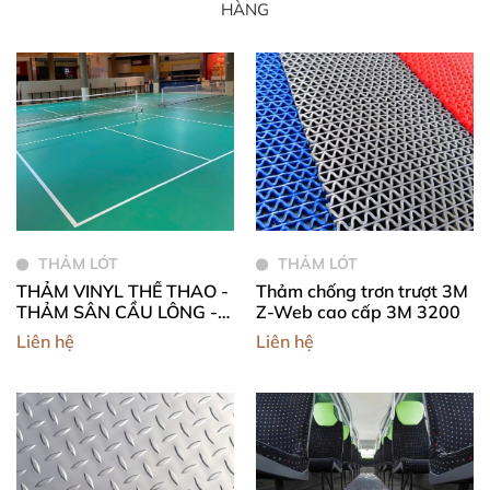
HÀNG
THẢM LÓT
THẢM LÓT
THẢM VINYL THỂ THAO -
Thảm chống trơn trượt 3M
THẢM SÂN CẦU LÔNG -
Z-Web cao cấp 3M 3200
THẢM SÂN ĐA NĂNG -
Liên hệ
Liên hệ
THẢM SÂN PICKLEBALL