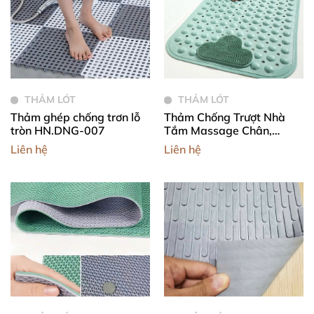
THẢM LÓT
THẢM LÓT
Thảm ghép chống trơn lỗ
Thảm Chống Trượt Nhà
tròn HN.DNG-007
Tắm Massage Chân,
Thảm Lót Sàn Nhà Tắm
Liên hệ
Liên hệ
Có Gai Mát Xa Chà Chân